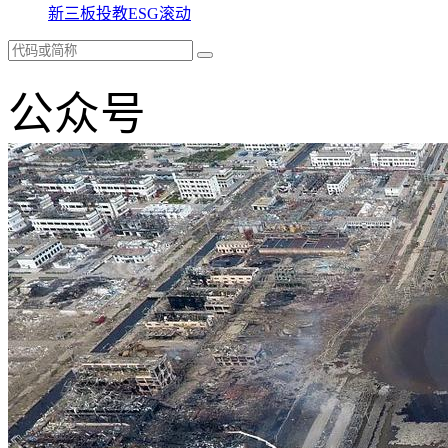
新三板
投教
ESG
滚动
公众号